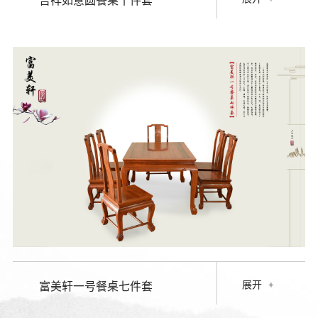
吉祥如意圆餐桌十件套
展开
+
富美轩一号餐桌七件套