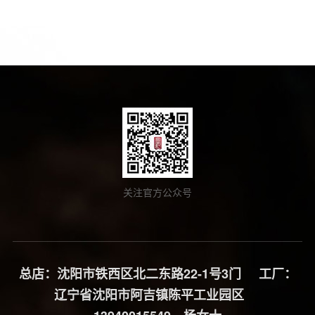
关注官方公众号
总店：沈阳市铁西区北二东路22-1号3门 工厂：
辽宁省沈阳市阿吉镇陈平工业园区